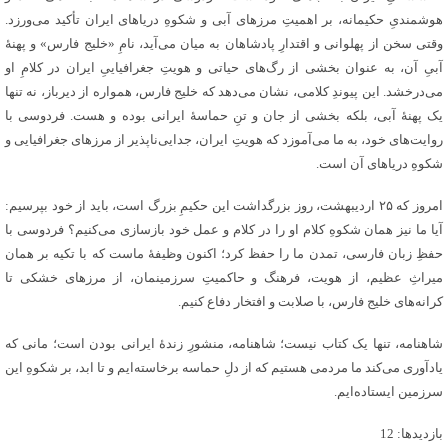
هوشمندیِ حکیمانه، بر اهمیتِ مرزهای آبی و شکوهِ دریاهای ایران تأکید می‌ورزد.
وقتی سخن از پهلوانی و اقتدارِ پادشاهان به میان می‌آید، نامِ «خلیج فارس» و پهنهٔ
آبیِ آن، به عنوان بخشی از رگ‌های حیاتی و هویتِ جغرافیاییِ ایران در کلامِ او
می‌درخشد. این پیوندِ کلامی، نشان می‌دهد که خلیج فارس، همواره از دیرباز، نه تنها
یک پهنهٔ آبی، بلکه بخشی از جان و تنِ حماسهٔ ایرانی بوده و هست. فردوسی با
روایت‌های خود، به ما می‌آموزد که هویتِ ایران، جدایی‌ناپذیر از مرزهای جغرافیایی و
شکوهِ دریاهای آن است.
امروز که ۲۵ اردیبهشت، روز بزرگداشت این حکیمِ بزرگ است، باید از خود بپرسیم:
آیا ما نیز همان شکوهِ کلام او را در کلام و عمل خود بازسازی می‌کنیم؟ فردوسی با
حفظِ زبان فارسی، تمدن ما را حفظ کرد؛ اکنون وظیفهٔ ماست که با تکیه بر همان
میراثِ عظیم، از هویت، فرهنگ و حاکمیتِ سرزمینمان، از مرزهای خشکی تا
کرانه‌های خلیج فارس، با صلابت و افتخار دفاع کنیم.
شاهنامه، تنها یک کتاب نیست؛ شاهنامه، منشورِ زندهٔ ایرانی بودن است؛ مانی که
یادآوری می‌کند ما مردمی هستیم که از دلِ حماسه برخاسته‌ایم و تا ابد، بر شکوهِ این
سرزمین ایستاده‌ایم.
بازدیدها: 12