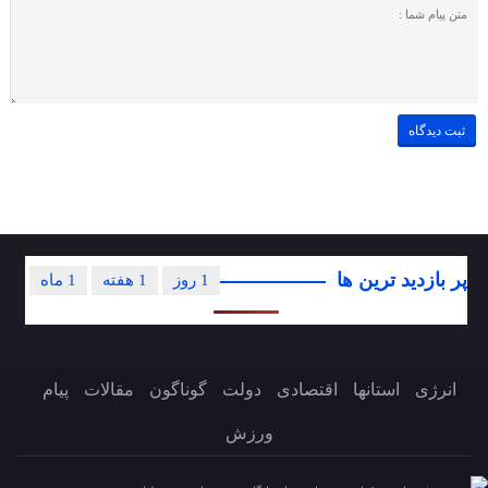
پر بازدید ترین ها
1 روز
1 هفته
1 ماه
انرژی
استانها
اقتصادی
دولت
گوناگون
مقالات
پیام
ورزش