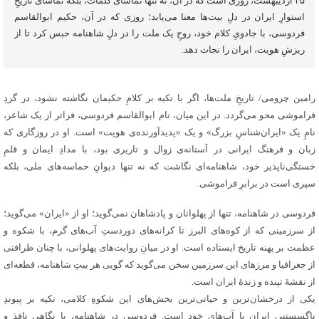
۲۵ اردیبهشت، روزی است که در آن، نه تنها تماشای کلمات، بلکه تماشای تاریخِ
استوارِ ایران در دلِ بیت‌ها معنا می‌یابد؛ روزی که در آن، حکیم ابوالقاسم
فردوسی، با جادویِ کلام خود، روحِ یک ملت را در دلِ شاهنامه حبس کرد تا از
ریزشِ هویت، ایران را نجات دهد.
رامین چرومی/ تاریخِ ملت‌ها، اگر با تکیه بر کلامِ حکیمان نگاشته نشود، در گردِ
فراموشی محو می‌گردد. در این میان، نام ابوالقاسم فردوسی، فراتر از یک شاعر،
نامِ یک «ایران‌شناسِ بزرگ» و یک «پدیدآورنده‌ی هویت» است. او در روزگاری که
زبان و فرهنگ ایرانی در آستانه‌ی زوال و تاریری بود، با مدادِ ایمان و قلمِ
خستگی‌ناپذیر خود، شاهنامه‌ای نگاشت که نه تنها دیوانِ حماسه‌های ملی، بلکه
سپری است در برابرِ فراموشی.
فردوسی در شاهنامه، تنها از پهلوانان و پادشاهان نمی‌گوید؛ او از «ایران» می‌گوید؛
از سرزمینی که از کوه‌های البرز تا کرانه‌های دوردستِ آب‌های گرم، با شکوه و
عظمت بر پهنه تاریخ ایستاده است. او در میانِ روایت‌های پهلوانی، با چنان ظرافتی
از جغرافیا و مرزهای این سرزمین سخن می‌گوید که گویی هر بیتِ شاهنامه، قطعه‌ای
از نقشهٔ تپنده و زندهٔ ایران است.
یکی از درخشان‌ترین و حیاتی‌ترین بخش‌های این شکوهِ کلامی، تکیه بر پیوندِ
ناگسستنیِ ایران با آب‌های خود است. فردوسی در شاهنامه، با نگاهی نافذ و