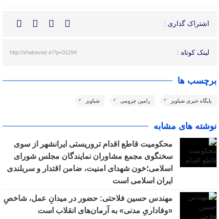
اشتراک گذاری :
لینک کوتاه :
http://shabaveiz.ir/?p=31294
برچسب ها
پایگاه خبری شباویز
رامین چرومی
شباویز
نوشته های مشابه
محکومیت قاطع اقدام تروریستی ایرانشهر از سوی
سخنگوی مجمع مشاوران نمایندگان مجلس شورای
اسلامی؛خون شهدای امنیت، ضامن اقتدار و سربلندی
ایران اسلامی است
مهندس حسین فلاحتی: حضور در میدانِ عمل، شاخصِ
«وفاداریِ مدنی» به آرمان‌های انقلاب است