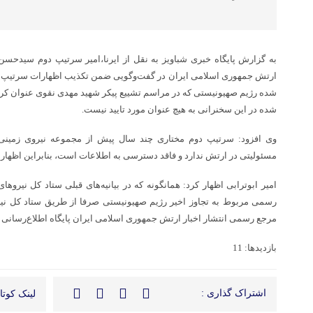
به گزارش پایگاه خبری شباویز به نقل از ایرنا،امیر سرتیپ دوم سیدحسن
ارتش جمهوری اسلامی ایران در گفت‌وگویی ضمن تکذیب اظهارات سرتیپ د
شده رژیم صهیونیستی که در مراسم تشییع پیکر شهید مهدی نقوی عنوان کرد
شده در این سخنرانی به هیچ عنوان مورد تایید نیست.
وی افزود: سرتیپ دوم مختاری چند سال پیش از مجموعه نیروی زمینی
مسئولیتی در ارتش ندارد و فاقد دسترسی به اطلاعات است، بنابراین اظهارا
امیر ابوترابی اظهار کرد: همانگونه که در بیانیه‌های قبلی ستاد کل نیروه
رسمی مربوط به تجاوز اخیر رژیم صهیونیستی صرفا از طریق ستاد کل نی
مرجع رسمی انتشار اخبار ارتش جمهوری اسلامی ایران پایگاه اطلاع‌رسانی آجا به نشانی r
بازدیدها: 11
اشتراک گذاری :
لینک کوتاه