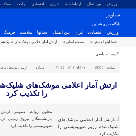
ورزش
بین الملل
ارتباط با ما
انرژی
اقتصادی
جامعه
مقالات
شباویز
پایگاه خبری شباویز
ورزش
اقتصادی
ایران
بین الملل
استانها
سلامت
فرهنگ
شما اینجا هستید »
صفحه اصلی »
ارتش آمار اعلامی موشک‌های شلیک‌شده
گروه :
سیاسی
شناسه :
18378
۰۷ آبان ۱۴۰۳ - ۲۱:۱۵
۰
دیدگاه
ارسال توسط :
پناهی
ارتش آمار اعلامی موشک‌های شلیک‌ش
را تکذیب کرد
معاون روابط عمومی ارتش 
بازنشستگان نیروی زمینی درب
صهیونیستی را تکذیب کرد.