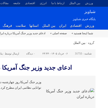
ورزش
بین الملل
ارتباط با ما
انرژی
اقتصادی
جامعه
مقالات
شباویز
پایگاه خبری شباویز
ورزش
اقتصادی
ایران
بین الملل
استانها
سلامت
فرهنگ
شما اینجا هستید »
صفحه اصلی »
ادعای جدید وزیر جنگ آمریکا درباره ایرا
گروه :
بین الملل
شناسه :
31755
۰۶ خرداد ۱۴۰۵ - ۲۳:۴۴
۰
دیدگاه
ارسال توسط :
پنا
ادعای جدید وزیر جنگ آمریکا د
وزیر جنگ آمریکا روز چهارشنبه د
توانایی نظامی ایران مطرح کرد.