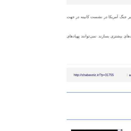
یر جنگ آمریکا در نشست کابینه در جهت
ی بیشتری بسازند. نمی‌توانند پهپادهای
 :
http://shabaveiz.ir/?p=31755