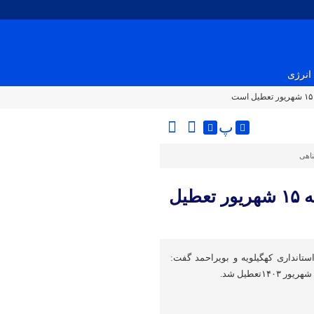
انرژی
پ
ناهی
اداره های کهگیلویه و بویراحمد پنجشنبه ۱۵ شهریور تعطیل
ستانداری کهگیلویه و بویراحمد گفت: