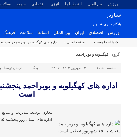
ورزش
بین الملل
ارتباط با ما
انرژی
اقتصادی
جامعه
مقالات
شباویز
پایگاه خبری شباویز
ورزش
اقتصادی
ایران
بین الملل
استانها
سلامت
فرهنگ
شما اینجا هستید »
صفحه اصلی »
اداره های کهگیلویه و بویراحمد پنجشنبه ۱۵ شهریور تعطیل است
گروه :
کهگیلویه و بویراحمد
شناسه :
16725
۱۳ شهریور ۱۴۰۳ - ۲۲:۱۷
۰
دیدگاه
ارسال توسط :
پ
است
معاون توسعه مدیریت و منابع ا
اداره های استان روز پنجشنبه ۱۵ شهریور ۱۴۰۳تعطیل شد.