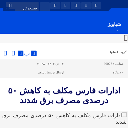
شباویز
پایگاه خبری شباویز
پ
گروه :
استانها
شناسه :
20077
۰۲ دی ۱۴۰۳ - ۲۰:۳۸
۰
دیدگاه
ارسال توسط :
پناهی
ادارات فارس مکلف به کاهش ۵۰
درصدی مصرف برق شدند