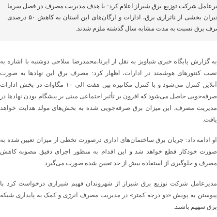
رعامل شرکت توزیع برق شیراز اعلام کرد: با هدف مدیریت مصرف در فصل سرما
و جبران بخشی از ناترازی برق، ادارات و ارگان‌های این استان به کاهش ۵۰ درصدی
ف برق نسبت به مدت مشابه سال گذشته ملزم شدند.
به گزارش پایگاه خبری شباویز به نقل از ایرنا،محمدرضا سلاحی دوشنبه با اشاره به
نصب کنتورهای هوشمند در ادارات، اظهار کرد: مصرف برق این نهادها به صورت
آنلاین کنترل می‌شود و با کنترل مکانیزه بین هفت الی ۱۰ مگاوات در بخش ادارات
صرفه‌جویی حاصل می‌شود که افزون بر تأثیر اجتماعی مبنی بر پیشگام بودن نهادها در
مدیریت مصرف، این میزان برق صرفه‌جویی شده به بخش‌های مولد هدایت خواهد
یافت.
او ادامه داد: جریان برق ساختمان‌های اداری درصورت تخطی از میزان تعیین شده به
صورت خودکار قطع خواهد شد و این اقدام به منظور اجرای دقیق مصوبه کاهش
مصرف و جلوگیری از استفاده بیش از حد تعیین شده صورت می‌گیرد.
مدیرعامل شرکت توزیع برق شیراز از شهروندان فهیم شیرازی درخواست کرد با
پیوستن به پویش «دو درجه کمتر» در مدیریت مصرف انرژی و کمک به پایداری شبکه
برق سهیم باشند.