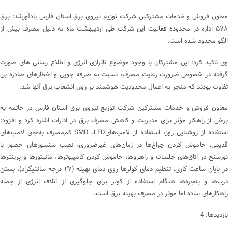
معاون فروش و خدمات مشترکین شرکت توزیع نیروی برق استان فارس یادآورشد: برق
۵۷۸ اداره در محدوده فعالیت این شرکت طی اردیبهشت ماه به دلیل مصرف بیش از
الگو محدود شده است.
وی تاکید کرد: این مشترکان با وجود موضوع ناترازی انرژی و اطلاع رسانی های صورت
گرفته در خصوص ضرورت رعایت مصرف، نسبت به صرفه جویی و اخطارهای صادره بی
تفاوت بودند که منجر به اعمال محدودیت هوشمند بر روی انشعاب برق آنها شد.
معاون فروش و خدمات مشترکین شرکت توزیع نیروی برق استان فارس در خاتمه به
برخی از راهکار مؤثر برای مدیریت و کاهش مصرف برق در ادارات اشاره کرد و افزود:
استفاده از روشنایی روز، استفاده از لامپ‌هایSMD ،LED کم‌مصرف به‌جای لامپ‌های
قدیمی، خاموش کردن چراغ‌ها در زمان‌های غیرضروری، نصب سنسورهای حضور یا
نورسنج در اتاق‌های جلسات و راهروها، خاموش کردن کامپیوترها، مانیتورها و پرینترها
در پایان ساعت کاری، تنظیم دمای کولرها روی دمای بهینه (۲۷ درجه سانتیگراد)، بستن
درب‌ها و پنجره‌ها هنگام استفاده از کولر برای جلوگیری از اتلاف انرژی از جمله
راهکارهای ساده اما موثر در مصرف بهینه برق است.
بازدیدها: 4