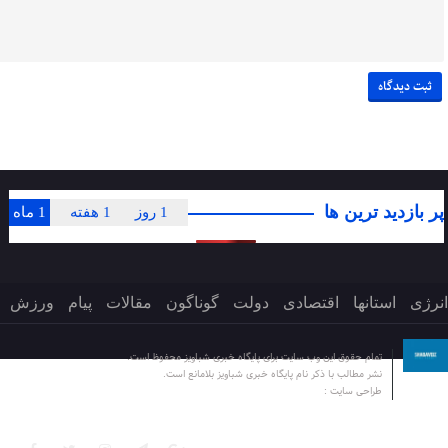
پر بازدید ترین ها
1 روز
1 هفته
1 ماه
انرژی
استانها
اقتصادی
دولت
گوناگون
مقالات
پیام
ورزش
تمام حقوق این وب سایت برای پایگاه خبری شباویز محفوظ است.
نشر مطالب با ذکر نام پایگاه خبری شباویز بلامانع است.
طراحی سایت :
پایگاه خبری شباویز