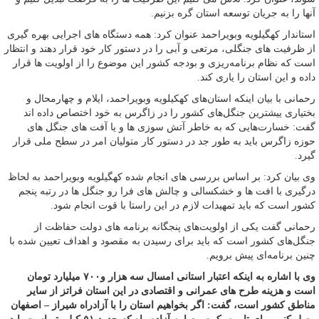
آنها را به جریان توسعه استان گره بزنیم.
استاندار کهگیلویه وبویراحمد عنوان کرد: همه دستگاه های اجرایی بهره گیری
از ظرفیت های جنگلی، مرتعی و آبی را در دستور کار خود قرار دهند و انتظار
است که نظام برنامه‌ریزی و بودجه کشور این موضوع را از اولویت ها قرار
داده و این استان را یاری کند.
رحمانی با بیان اینکه استان‌های کهکیلویه وبویراحمد، ایلام و چهارمحال و
بختیاری ییشترین جنگل‌های کشور را در زاگرس به خود اختصاص داده اند
گفت: خسارت‌هایی که به خاطر آتش سوزی ها و یا آفت های جنگل های
حوزه زاگرس باید به طور جد در دستور کار متولیان امر در سطح ملی قرار
گیرد.
وی بیان کرد: بر اساس بررسی های انجام شده کهگیلویه وبویراحمد به لحاظ
درگیری با افت ها و خشکسالی و چالش های فرا رو جنگل ها در رتبه پنجم
کشور است که باید تمهیدات لازم در این راستا با قوت انجام شود.
رحمانی گفت یکی از اولویت‌های پنجگانه برنامه های دولت حفاظت از
جنگل‌های کشور است که باید برای رسیدن به مقصود و اهداف تعیین شده با
چنین برنامه‌ای پیش برویم.
وی با اشاره به اینکه اعتبار استانی امسال سه هزار و۷۰۰ میلیارد تومان
است و هزینه طرح های عمرانی و اقتصادی در این استان فراتز از سایر
مناطق کشور است، گفت: اگر بخواهیم استان را با آزادراه شیراز – اصفهان