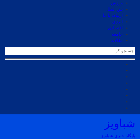
ورزش
بین الملل
ارتباط با ما
انرژی
اقتصادی
جامعه
مقالات
شباویز
پایگاه خبری شباویز