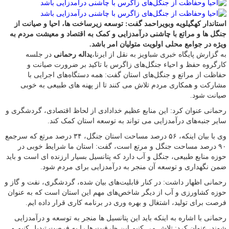
استاندار کهگیلویه وبویراحمد گفت: توسعه زیرساخت ها، احیا و صیانت از
جنگل ها و مراتع با چاشنی درآمدزایی و کمک به اقتصاد و معیشت مردم به
ویژه در جوامع محلی اولویت متولیان امر باشد.
به گزارش پایگاه خبری شباویز به نقل از ایرنا،
یداله رحمانی
در جلسه
کارگروه حفظ و احیاء جنگل‌های زاگرس با تاکید بر ضرورت صیانت و
حفاظت از مراتع و جنگل‌های استان گفت: همه دستگاه‌های اجرایی با
مشارکت و همکاری مردم تلاش می کنند تا از پهنه های طبیعی به خوبی
صیانت شود.
رحمانی عنوان کرد: این منابع عظیم خدادادی از لحاظ اقتصادی، گردشگری و
سایر جنبه‌های درآمدزایی می تواند به توسعه استان کمک کند.
وی با بیان اینکه، ۵۶ درصد مساحت استان جنگل، ۳۴ درصد مرتع که سرجمع
۹۰ درصد مساحت جنگل و مرتع است، گفت: استان ما شرایط خوبی در
حوزه منابع طبیعی، جنگل و آب دارد که پتانسیل بسیار ارزنده ای است و باید
ضمن نگهداری و توسعه آن منجر به درآمدزایی برای مردم شود.
رحمانی اظهار داشت: در کنار قابلیت‌های بیان شده، گردشگری، نفت و گاز و
حوزه کشاورزی و آب از دیگر شاخص‌های مهم این استان است که به عنوان
فرصت برای تولید، اشتغال و بهره وری در برنامه کاری قرار داده ایم.
رحمانی با اشاره به اینکه باید این پتانسیل ها منجر به توسعه و درآمدزایی
شوند، عنوان کرد: تلاش می کنیم این ظرفیت ها را به فرصت تبدیل کنیم و