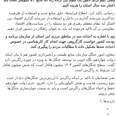
وصل کنیم برای تامین یک سوم این آزاده راه که حدود ۵۱ کیلومتر است باید
اعتبار سه سال استان را هزینه کنیم.
رحمانی تاکید کرد: اصلاح فرایندها، خلق منابع جدید و استفاده از ظرفیت
حداکثری سرمایه‌ گذاری در داخل و استفاده از سرمایه ‌گذاری اقتصاد بین‌
الملل که مقام معظم رهبری هر دو مسئله را در سیاست‌های اقتصاد
مقاومتی بر آن تاکید فرموده اند باید به عنوان راهکار در دستور قرار دهیم.
وی با اشاره به احداث سد در مناطق مرزی این استان از سازمان برنامه و
بودجه کشور خواست کارگروهی جهت انجام کار کارشناسی در خصوص
احداث سدها تشکیل داده تا مطالبات مردم را پیگیری کنند.
معاون امور جنگل سازمان منابع طبیعی و آبخیزداری کشور هم با بیان اینکه
دولت چهاردهم نگاه خوبی به توسعه جنگل ها به ویژه در حوزه زاگرس دارد
گفت: سطح جنگل‌های کشور ۱۴.۳ میلیون هکتار است که شش میلیون هکتار
آن مربوط به زاگرس است.
نقی شعبانیان با تاکید بر اینکه زاگرس با ارزش‌ترین جنگل‌های دنیا از حیث
تنوع زیستی، قدمت و نقش اکولوژیکی را دارد، افزود: عزم دولت چهاردهم
حفظ و احیاء جنگل‌های زاگرس است و باید به سمت جوان‌سازی جنگل‌ها
پیش برویم.
بازدیدها: 5