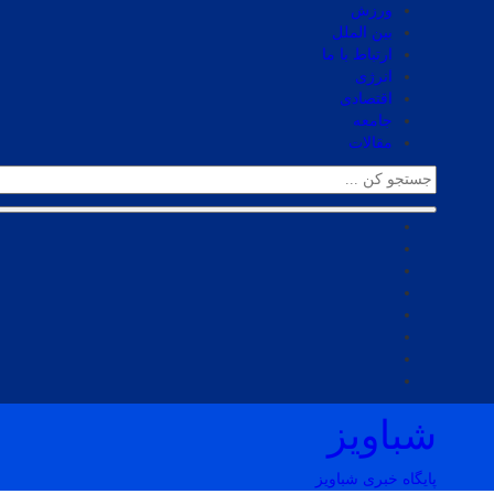
ورزش
بین الملل
ارتباط با ما
انرژی
اقتصادی
جامعه
مقالات
شباویز
پایگاه خبری شباویز