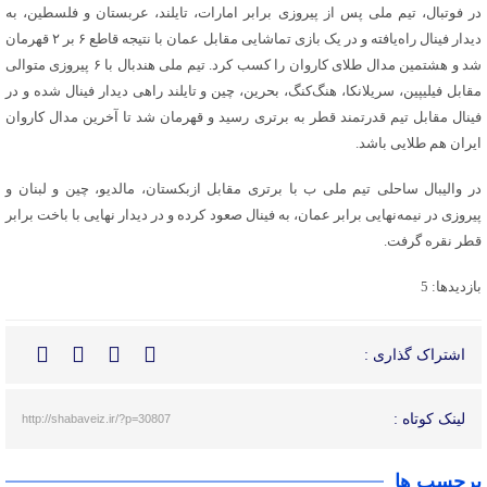
در فوتبال، تیم ملی پس از پیروزی برابر امارات، تایلند، عربستان و فلسطین، به
دیدار فینال راه‌یافته و در یک بازی تماشایی مقابل عمان با نتیجه قاطع ۶ بر ۲ قهرمان
شد و هشتمین مدال طلای کاروان را کسب کرد. تیم ملی هندبال با ۶ پیروزی متوالی
مقابل فیلیپین، سریلانکا، هنگ‌کنگ، بحرین، چین و تایلند راهی دیدار فینال شده و در
فینال مقابل تیم قدرتمند قطر به برتری رسید و قهرمان شد تا آخرین مدال کاروان
ایران هم طلایی باشد.
در والیبال ساحلی تیم ملی ب با برتری مقابل ازبکستان، مالدیو، چین و لبنان و
پیروزی در نیمه‌نهایی برابر عمان، به فینال صعود کرده و در دیدار نهایی با باخت برابر
قطر نقره گرفت.
بازدیدها: 5
اشتراک گذاری :
لینک کوتاه :
http://shabaveiz.ir/?p=30807
برچسب ها