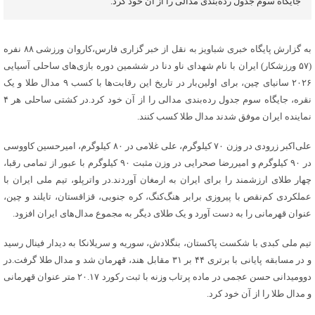
جایگاه سوم جدول رده‌بندی مدالی را از آن خود کرد.
به گزارش پایگاه خبری شباویز به نقل از خبر گزاری فارس،کاروان ورزشی ۸۸ نفره
(۵۷ ورزشکار) ایران با نام شهدای ناو دنا در ششمین دوره بازی‌های ساحلی آسیایی
۲۰۲۶ سانیای چین، برای اولین‌بار در تاریخ این رقابت‌ها با کسب ۹ مدال طلا و یک
نقره، جایگاه سوم جدول رده‌بندی مدالی را از آن خود کرد.در کشتی ساحلی هر ۴
نماینده ایران موفق شدند مدال طلا کسب کنند.
علی‌اکبر زرودی در وزن ۷۰ کیلوگرم، علی غلامی در ۸۰ کیلوگرم، امیرحسین کاووسی
در ۹۰ کیلوگرم و امیررضا صحرایی در وزن مثبت ۹۰ کیلوگرم با عبور از تمامی رقبا،
چهار طلای ارزشمند را برای ایران به ارمغان آوردند.در واترپلو، تیم ملی ایران با
عملکردی کم‌نقص با پیروزی برابر هنگ‌کنگ، کره جنوبی، قزاقستان، تایلند و چین،
عنوان قهرمانی را به دست آورد و یک طلای دیگر به مجموع مدال‌های ایران افزود.
تیم ملی کبدی با شکست پاکستان، بنگلادش، سوریه و سریلانکا به دیدار فینال رسید
و در مسابقه پایانی با برتری ۴۴ بر ۳۱ مقابل هند، قهرمان شد و مدال طلا گرفت.در
دوومیدانی حسن عجمی در ماده پرتاب وزنه با ثبت رکورد ۲۰.۱۷ متر عنوان قهرمانی
و مدال طلا را از آن خود کرد.