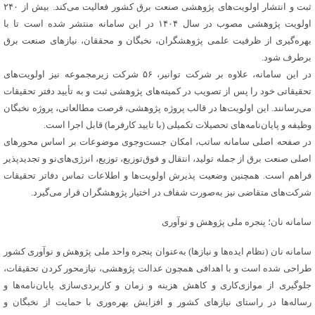
ثبت و انتشار اولویت‌های پژوهشی صنعت برق کشور فعالیت می‌کند. بیش از ۲۴۰
اولویت پژوهشی مصوب در سال ۱۴۰۴ در این سامانه منتشر شده است تا با
بهره‌گیری از ظرفیت علمی پژوهشگران، نخبگان و محققان، نیازهای صنعت برق
برطرف شود.
در این سامانه، علاوه بر شرکت توانیر، ۵۶ شرکت زیرمجموعه نیز اولویت‌های
تحقیقاتی خود را پس از تصویب در کمیته‌های پژوهشی ثبت و به تأیید دفتر تحقیقات
می‌رسانند. این اولویت‌ها در قالب پروژه‌ پژوهشی، فرصت مطالعاتی، پروژه نخبگان
وظیفه و پایان‌نامه‌های تحصیلات تکمیلی (با تایید کارفرما) قابل اجرا است.
در صفحه اصلی سامانه ساتب، امکان جست‌وجوی موضوعات بر اساس محورهای
اصلی صنعت برق از جمله تولید، انتقال و فوق‌توزیع، توزیع، انرژی‌های‌نو و تجدیدپذیر
فراهم است. همچنین وضعیت پذیرش اولویت‌ها و اطلاعات تماس دفاتر تحقیقات
شرکت‌های متقاضی نیز به‌صورت شفاف در اختیار پژوهشگران قرار می‌گیرد.
سامانه نان؛ پنجره ملی پژوهش و نوآوری
سامانه نان (نظام ایده‌ها و نیازها) به‌عنوان پنجره واحد ملی پژوهش و نوآوری کشور
طراحی شده است و با اهدافی همچون عدالت پژوهشی، نیازمحور کردن تحقیقات،
جلوگیری از موازی‌کاری و کاهش هزینه و زمان و کاربردی‌سازی پایان‌نامه‌ها و
رساله‌ها در راستای نیازهای کشور و افزایش بهره‌وری با حمایت از نخبگان و