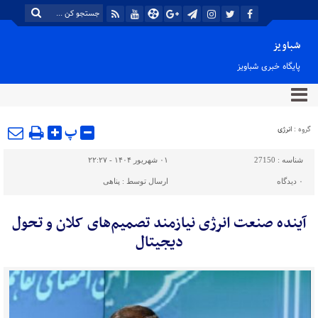
شباویز
پایگاه خبری شباویز
پ
گروه :
انرژی
شناسه :
27150
۰۱ شهریور ۱۴۰۴ - ۲۲:۲۷
۰
دیدگاه
ارسال توسط :
پناهی
آینده صنعت انرژی نیازمند تصمیم‌های کلان و تحول
دیجیتال