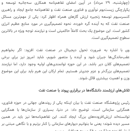
(چهارشنبه، ۲۹ مرداد) در آیین امضای تفاهم‌نامه همکاری سه‌جانبه توسعه و
یکپارچگی زیست‌بوم نوآوری و فناوری صنعت نفت و تفاهم‌نامه جامع ایجاد و راهبری
کنسرسیوم توسعه زنجیره ارزش گازهای همراه اظهار کرد: یکی از مهم‌ترین مسائل
صنعت نفت که به آینده گره خورده، نحوه تصمیم‌گیری در مورد منابع عظیم انرژی
کشور است. این موضوع یک بحث کاملاً حاکمیتی است و نیازمند توجه ویژه در بالاترین
سطوح تصمیم‌گیری است.
وی با اشاره به ضرورت تحول دیجیتال در صنعت نفت افزود: اگر بخواهیم
عقب‌ماندگی‌ها جبران شود و آینده را متصور شویم، شاید امروز نیز برای برخی
تصمیم‌های کلان دیر باشد. در این حوزه توانمندی‌های اولیه وجود دارد، اما نیازمند
تصمیم‌های بزرگ‌تر و عزم جدی‌تر هستیم. تمام ارکان این هرم باید برای این موضوع
وزن و اهمیت بیشتری قائل شوند.
تلاش‌های ارزشمند دانشگاه‌ها در برقراری پیوند با صنعت نفت
رئیس پژوهشگاه صنعت نفت با بیان اینکه یکی از روندهای جهانی در حوزه فناوری،
همگرایی سازمانی است، توضیح داد: در دنیا، بسیاری از سازمان‌ها با همگرایی
توانسته‌اند ارزش‌افزوده‌های بزرگ ایجاد کنند. این تفاهم‌نامه‌ها نیز باید در همین
مسیر دیده شوند؛ یعنی ما بتوانیم دیوارهای سازمانی را کنار بزنیم و با نگاهی مبتنی بر
ارزش‌افزوده عملکردی و فکری، به هم‌افزایی برسیم.