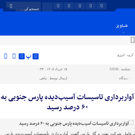
شباویز
پایگاه خبری شباویز
پ
گروه :
انرژی
شناسه :
32036
۱۵ خرداد ۱۴۰۵ - ۰:۳۴
۰
دیدگاه
ارسال توسط :
پناهی
آواربرداری تاسیسات آسیب‌دیده پارس جنوبی به
۶۰ درصد رسید
رعامل شرکت نفت و گاز پارس گفت: آواربرداری تأسیسات آسیب‌دیده پارس