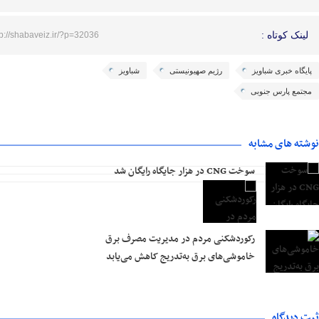
لینک کوتاه :
tp://shabaveiz.ir/?p=32036
پایگاه خبری شباویز
رژیم صهیونیستی
شباویز
مجتمع پارس جنوبی
نوشته های مشابه
سوخت CNG در هزار جایگاه رایگان شد
رکوردشکنی مردم در مدیریت مصرف برق
خاموشی‌های برق به‌تدریج کاهش می‌یابد
ثبت دیدگاه