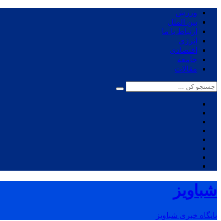
ورزش
بین الملل
ارتباط با ما
انرژی
اقتصادی
جامعه
مقالات
شباویز
پایگاه خبری شباویز