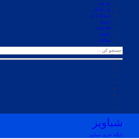
ورزش
بین الملل
ارتباط با ما
انرژی
اقتصادی
جامعه
مقالات
شباویز
پایگاه خبری شباویز