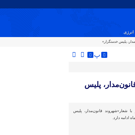
انرژی
مدار، پلیس خدمتگزار»
پ
انون‌مدار، پلیس
جا از امروز ۱۳ مهر با شعار«شهروند قانون‌مدار، پلیس