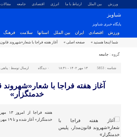
ورزش
بین الملل
ارتباط با ما
انرژی
اقتصادی
جامعه
مقالات
شباویز
پایگاه خبری شباویز
ورزش
اقتصادی
ایران
بین الملل
استانها
سلامت
فرهنگ
شما اینجا هستید »
صفحه اصلی »
آغاز هفته فراجا با شعار«شهروند قانون‌
گروه :
جامعه
شناسه :
5853
۱۳ مهر ۱۴۰۲ - ۱۸:۴۱
۰
دیدگاه
ارسال توسط :
پناهی
آغاز هفته فراجا با شعار«شهروند ق
خدمتگزار»
هفته فرا
خدمتگزار» آغاز شده و تا ۱۹ مهرماه ادامه دارد.