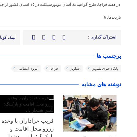
در هفته فراجا، طرح گواهینامۀ آسان موتورسیکلت در ۱۵ استان کشور از جمله تهران اجرا می‌شود.
بازدیدها: 6
اشتراک گذاری :
لینک کوتاه
برچسب ها
پایگاه خبری شباویز
شباویز
فراجا
نیروی انتظامی
نوشته های مشابه
فریب عزاداران با وعده
رزرو محل اقامت و
پارکینگ؛ پلیس هشدار