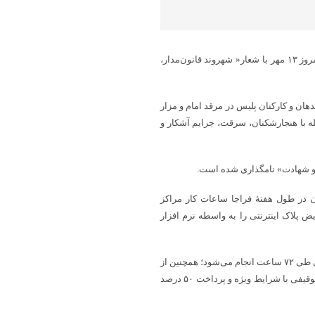
به گزارش پایگاه خبری شباویز به نقل از خبرگزاری فارس، هفته فراجا از امروز ۱۳ مهر با شعار« شهروند قانون‌مدار،
ندهان و کارکنان پلیس در مرقد امام و مزار
ه با هنجارشکنان، سرقت، جرایم آشکار و
ار و شهادت» نامگذاری شده است.
ن در طول هفتۀ فراجا ساعات کار مراکز
ین فرآیند تعویض پلاک اینترنتی را به واسطه نرم افزار
در هفتۀ فراجا فرآیند صدور گواهینامه و کارت خودرو و همچنین مدارک المثنی طی ۷۲ ساعت انجام می‌شود؛ همچنین از
۱۳ مهر به‌ مدت ۲ هفته طرح ترخیص فوق‌العاده خودرو و موتورسیکلت‌های توقیفی با شرایط ویژه و پرداخت ۵۰ درصد