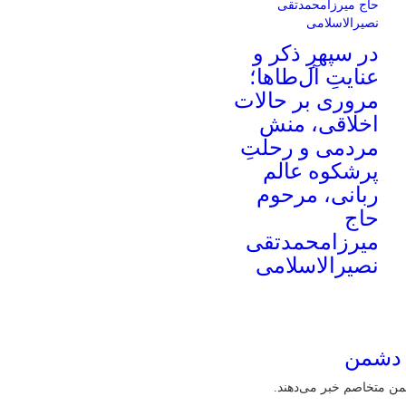
در سپهرِ ذکر و
عنایتِ آل‌طاها؛
مروری بر حالات
اخلاقی، منش
مردمی و رحلتِ
پرشکوه عالم
ربانی، مرحوم
حاج
میرزامحمدتقی
نصیرالاسلامی
 دشمن
ن متخاصم خبر می‌دهند.