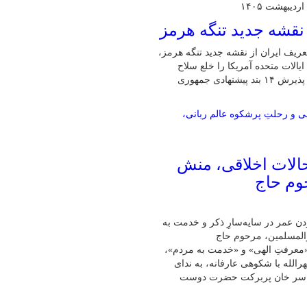
 نقشه جدید تنگه هرمز
تعریف ایران از نقشه جدید تنگه هرمز،
یالات متحده آمریکا را خلع سلاح
کرده و آمریکا در بن‌بست استراتژیک قرار گرفته است و راهی غیر از پذیرش ۱۴ بند پیشنهادی جمهوری
 حالات اخلاقی، منش
وم حاج
دن عمر در سایه‌سارِ ذکر و خدمت به
والمسلمین، مرحوم حاج
 «معرفتِ الهی» و «خدمت به مردم»،
رالله با شکوهی عارفانه، به ندای
 بر سر خان پربرکت حضرت دوست