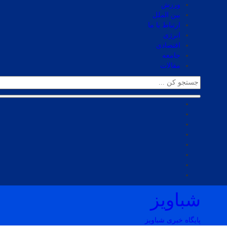
ورزش
بین الملل
ارتباط با ما
انرژی
اقتصادی
جامعه
مقالات
شباویز
پایگاه خبری شباویز