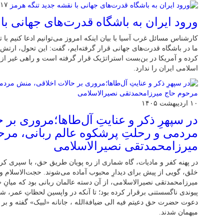
۱۷ اردیبهشت ۱۴۰۵
ورود ایران به باشگاه قدرت‌های جهانی با
کارشناس مسائل غرب آسیا با بیان اینکه امروز می‌توانیم ادعا کنیم با 
ما در باشگاه قدرت‌های جهانی قرار گرفته‌ایم، گفت: این تحول، ارتش ا
اسلامی ایران را ندارد.
۱۰ اردیبهشت ۱۴۰۵
در سپهرِ ذکر و عنایتِ آل‌طاها؛مروری بر
مردمی و رحلتِ پرشکوه عالم ربانی، مرح
میرزامحمدتقی نصیرالاسلامی
در پهنه کفر و مادیات، گاه شماری از ره پویان طریق حق، با سپری کر
خلق، گویی از پیش برای دیدارِ محبوب آماده می‌شوند. حجت‌الاسلام 
میرزامحمدتقی نصیرالاسلامی، از آن دسته عالمان ربانی بود که میانِ
پیوندی ناگسستنی برقرار کرده بود؛ تا آنکه در واپسین لحظاتِ عمر، شه
دعوت حضرت حق دعیتم فیه الی ضیافةالله ، جانانه «لبیک» گفته و
میهمان شدند.