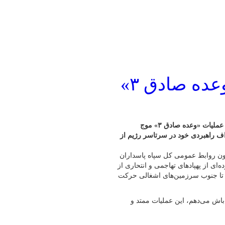
ده صادق ۳»
سخنگو و معاون روابط عمومی کل سپاه پاسداران گفت: موج نوزدهم عملیات «وعده صادق ۳» موج
اف راهبردی خود در سرتاسر رژیم از
اون روابط عمومی کل سپاه پاسداران
وزدهم عملیات «وعده صادق ۳» موج گسترده‌ای از پهپادهای تهاجمی و انتحاری از
 تا جنوب سرزمین‌های اشغالی حرکت
باش می‌دهم، این عملیات ممتد و