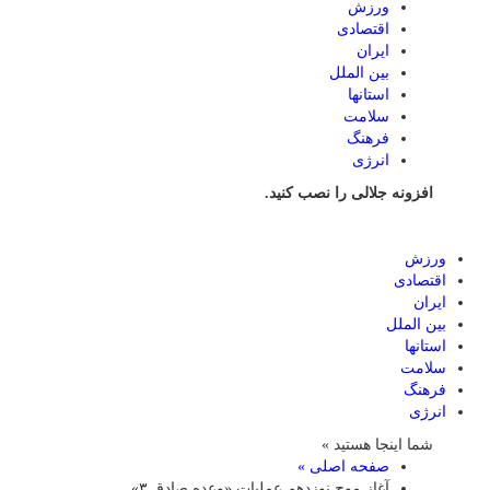
ورزش
اقتصادی
ایران
بین الملل
استانها
سلامت
فرهنگ
انرژی
افزونه جلالی را نصب کنید.
ورزش
اقتصادی
ایران
بین الملل
استانها
سلامت
فرهنگ
انرژی
شما اینجا هستید »
صفحه اصلی »
آغاز موج نوزدهم عملیات «وعده صادق ۳»