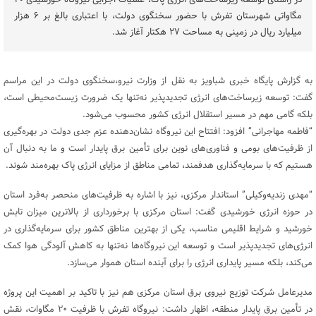
در راستای توسعه زیرساخت‌های انرژی پاک، عملیات اجرایی نیروگاه خورشیدی ۲۰
مگاواتی شهرستان تفرش با حضور سخنگوی دولت، با اعتباری بالغ بر ۶ هزار
میلیارد ریال در زمینی به مساحت ۲۷ هکتار آغاز شد.
به گزارش پایگاه خبری شباویز به نقل از وزارت نیرو،سخنگوی دولت در این مراسم
گفت: توسعه زیرساخت‌های انرژی تجدیدپذیر نه‌تنها یک ضرورت زیست‌محیطی است،
بلکه گامی مهم در مسیر استقلال انرژی کشور محسوب می‌شود.
“فاطمه مهاجرانی” افزود: افتتاح این نیروگاه نشان‌دهنده عزم جدی دولت در بهره‌گیری
از ظرفیت‌های بومی و فناوری‌های نوین برای تأمین برق پایدار است و ما به دنبال آن
هستیم که با سرمایه‌گذاری هدفمند، تمامی مناطق از مزایای انرژی پاک بهره‌مند شوند.
“مهدی زندیه‌وکیلی” استاندار مرکزی، نیز با اشاره به ظرفیت‌های منحصر به‌فرد استان
در حوزه انرژی خورشیدی گفت: استان مرکزی با برخورداری از بالاترین میزان تابش
خورشید و شرایط اقلیمی مناسب، یکی از بهترین مناطق کشور برای سرمایه‌گذاری در
انرژی‌های تجدیدپذیر است و توسعه این نیروگاه‌ها نه‌تنها به کاهش آلودگی هوا کمک
می‌کند، بلکه مسیر پایداری انرژی را برای آینده استان هموار می‌سازد.
مدیرعامل شرکت توزیع نیروی برق استان مرکزی هم نیز با تاکید بر اهمیت این پروژه
در تأمین برق پایدار منطقه، اظهار داشت: نیروگاه تفرش با ظرفیت ۲۰ مگاوات، نقش