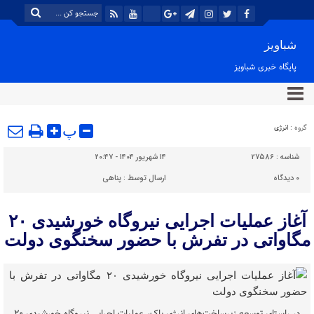
شباویز
پایگاه خبری شباویز
گروه :
انرژی
پ
شناسه :
27586
۱۴ شهریور ۱۴۰۴ - ۲۰:۴۷
۰
دیدگاه
ارسال توسط :
پناهی
آغاز عملیات اجرایی نیروگاه خورشیدی ۲۰
مگاواتی در تفرش با حضور سخنگوی دولت