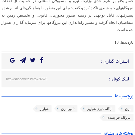
حسن‌بکلو بر عزم جدی وزارت نیرو و مسوولان استانی در حمایت از احداث
نیروگاههای خورشیدی تاکید کرد و گفت: برای این منظور با هماهنگی‌های انجام شده
پیشرفتهای قابل توجهی در زمینه صدور مجوزهای قانونی و تخصیص زمین به
متقاضیان انجام گرفته و مسیر راه‌اندازی این نیروگاهها برای سرمایه گذاران هموار
شده است.
بازدیدها: 10
اشتراک گذاری :
لینک کوتاه :
http://shabaveiz.ir/?p=26526
برچسب ها
برق
پایگاه خبری شباویز
تأمین برق
شباویز
نیروگاه خورشیدی
نوشته های مشابه