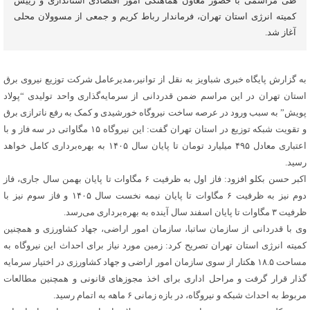
طی مراسمی با حضور معاون هماهنگی امور اقتصادی استانداری و رییس
کمیته انرژی استان تهران، فرماندار رباط کریم و جمعی از مسوولان محلی
آغاز شد.
به گزارش پایگاه خبری شباویز به نقل از توانیر،مدیرعامل شرکت توزیع نیروی برق
استان تهران در این مراسم ضمن قدردانی از سرمایه‌گذاری واحد تولیدی “پولاد
پویش” به سبب ورود در عرصه ساخت نیروگاه خورشیدی و کمک به رفع ناترازی برق
و تقویت شبکه توزیع در استان تهران گفت: این نیروگاه ۱۵ مگاواتی در سه فاز و با
اعتباری معادل ۴۹۵ میلیارد تومان تا پایان سال ۱۴۰۵ به بهره‌برداری کامل خواهد
رسید.
اکبر حسن بکلو افزود: فاز اول به ظرفیت ۶ مگاوات تا پایان بهمن سال جاری، فاز
دوم نیز به ظرفیت ۶ مگاوات تا پایان نیمه نخست سال ۱۴۰۵ و فاز سوم نیز با
ظرفیت ۳ مگاوات تا پایان اسفند سال آینده به بهره‌برداری می‌رسد.
وی با قدردانی از سازمان ساتبا، سازمان امور اراضی، جهاد کشاورزی و همچنین
کمیته انرژی استان تهران تصریح کرد: زمین مورد نیاز برای احداث این نیروگاه به
مساحت ۱۸.۵ هکتار از سوی سازمان امور اراضی و جهاد کشاورزی در اختیار سرمایه
گذار قرار گرفت و مراحل اداری برای اخذ مجوزهای قانونی و همچنین مطالعات
مربوط به احداث شبکه و نیروگاه، در بازه زمانی ۶ ماهه به اتمام رسید.