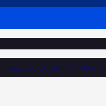
آغاز شارژ کالابرگ الکترونیکی از ۱۵ اردیبهشت