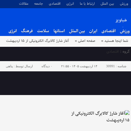
ورزش
بین الملل
ارتباط با ما
انرژی
اقتصادی
جامعه
مقالات
شباویز
پایگاه خبری شباویز
ورزش
اقتصادی
ایران
بین الملل
استانها
سلامت
فرهنگ
انرژی
شما اینجا هستید »
صفحه اصلی »
آغاز شارژ کالابرگ الکترونیکی از ۱۵ اردیبهشت
گروه :
اقتصادی
شناسه :
30991
۱۴ اردیبهشت ۱۴۰۵ - ۲۱:۵۵
۰
دیدگاه
ارسال توسط :
پناهی