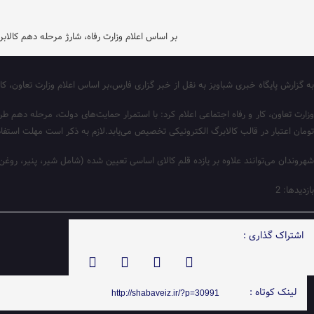
بر اساس اعلام وزارت رفاه،‌ شارژ مرحله دهم کالابرگ از فردا ۱۵ اردیبهشت
به گزارش پایگاه خبری شباویز به نقل از خبر گزاری فارس،بر اساس اعلام وزارت تعاون، کار و رفاه اجتم
تومان اعتبار در قالب کالابرگ الکترونیکی تخصیص می‌یابد.لازم به ذکر است مهلت استفاده از اعتبار 
شهروندان می‌توانند علاوه بر یازده قلم کالای اساسی تعیین شده (شامل شیر، پنیر، روغن
بازدیدها: 2
اشتراک گذاری :
لینک کوتاه :
http://shabaveiz.ir/?p=30991