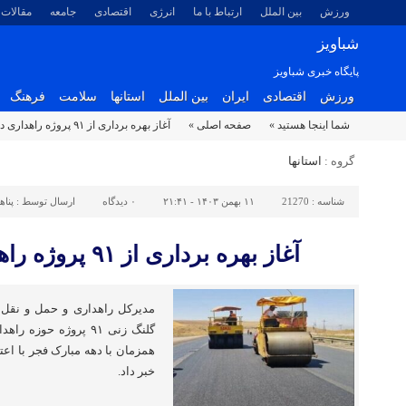
ورزش
بین الملل
ارتباط با ما
انرژی
اقتصادی
جامعه
مقالات
شباویز
پایگاه خبری شباویز
ورزش
اقتصادی
ایران
بین الملل
استانها
سلامت
فرهنگ
شما اینجا هستید »
صفحه اصلی »
آغاز بهره برداری از ۹۱ پروژه راهداری در فارس
گروه :
استانها
شناسه :
21270
۱۱ بهمن ۱۴۰۳ - ۲۱:۴۱
۰
دیدگاه
ارسال توسط :
پناه
آغاز بهره برداری از ۹۱ پروژه راهداری در فارس
مدیرکل راهداری و حمل و نقل ج
گلنگ زنی ۹۱ پروژه حو
خبر داد.