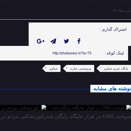
بازدیدها: 13
اشتراک گذاری :
لینک کوتاه :
http://shabaveiz.ir/?p=75
پایگاه خبری شباویز
پتروشیمی شازند
شباویز
نوشته های مشابه
سوخت CNG در هزار جایگاه رایگان شد
رکوردشکنی مردم در