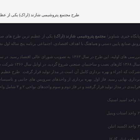
طرح مجتمع پتروشیمی شازند (اراک) یکی از عظی
ایگاه خبری شباویز/
مجتمع پتروشیمی شازند (اراک)
یکی از عظیم ترین طرح های صنعت
رونق صنایع پایین دستی و هماهنگ با اهداف اقتصادی، اجتماعی برنامه پنج ساله اول
شرکت که اجراء و بهره برداری کامل آن است در مدار تولید قرار گرفت. طرح عظیم پ
فرایندی در مدار تولید قرار گرفتند و در فاز دوم و سوم واحدهای نواحی ۲ و ۳ شامل واحدهای ذیل زنجیره تولیدات پلیمری و شیمیایی تکمیل نمودند.
۱. واحد اسید استیک
۲. واحد استات وینیل
۳. واحد اکسید اتیلن
4. واحد اتیلن گلیکل