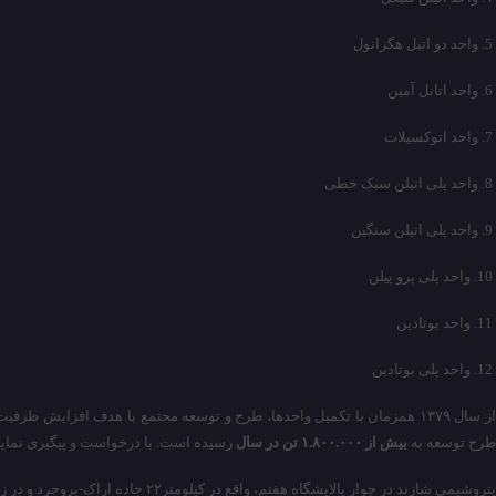
5. واحد دو اتیل هگزانول
6. واحد اتانل آمین
7. واحد اتوکسیلات
8. واحد پلی اتیلن سبک خطی
9. واحد پلی اتیلن سنگین
10. واحد پلی پرو پیلن
11. واحد بوتادین
12. واحد پلی بوتادین
طرح توسعه به
بیش از ۱.۸۰۰.۰۰۰ تن در سال
رسیده است. با درخواست و پیگیری نماینده شهرستان شازند و تصویب مجمع
پتروشیمی شازند در جوار پالایشگاه هفتم، واقع در کیلومتر۲۲ جاده اراک-بروجرد و در زمینی به مساحت بالغ بر۵۲۳ هکتار احداث گردیده است. این مجتمع مشتمل بر۱۷ واحد تولیدی، به انضمام واحدهای سرویس های جانبی و آفسایت می باشد.