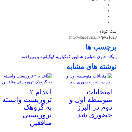
لینک کوتاه :
http://shabaveiz.ir/?p=21820
برچسب ها
پایگاه خبری شباویز
شباویز
کهگیلویه
کهگیلویه و بویراحمد
نوشته های مشابه
امتحانات
اعدام ۲
متوسطه اول و
تروریست وابسته
دوم در البرز
به گروهک
حضوری شد
تروریستی
منافقین