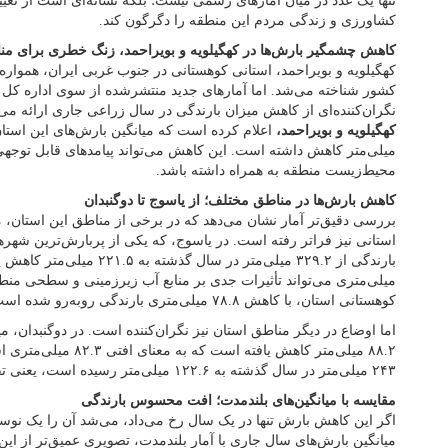
تنها یک عدد در میان آمارهای رسمی نیست؛ بلکه نشانه‌ای است از تغی
کشاورزی و زندگی مردم این منطقه را دگرگون کند.
کاهش چشمگیر بارش‌ها در کهگیلویه و بویراحمد، زنگ خطری برای مناب
کهگیلویه و بویراحمد، استانی کوهستانی در جنوب غربی ایران، همواره
کشور شناخته می‌شد. اما آمارهای جدید منتشرشده از سوی اداره کل 
نگران‌کننده‌ای از کاهش میزان بارندگی در سال زراعی جاری ارائه می‌
کهگیلویه و بویراحمد،
میلی‌متر کاهش داشته است. این کاهش می‌تواند پیامدهای قابل توجهی
محیط‌زیست منطقه به همراه داشته باشد.
کاهش بارش‌ها در مناطق مختلف؛ از یاسوج تا دوگنبدان
بررسی دقیق‌تر آمار نشان می‌دهد که در برخی از مناطق این استان، 
استانی نیز فراتر رفته است. در یاسوج، که یکی از پربارش‌ترین شه
میلی‌متری می‌تواند تأثیرات جدی بر منابع آب زیرزمینی و سطحی م
کوهستانی استان، با کاهش ۷۸.۸ میلی‌متری بارندگی روبه‌رو شده است.
۸۸.۲ میلی‌متر کاهش یافته 
۲۴۳ میلی‌متر در سال گذشته به ۱۲۲.۶ میلی‌متر رسیده است، یعنی تقریباً نصف شده است.
مقایسه با میانگین‌های بلندمدت؛ افت محسوس بارندگی
اگر این کاهش بارش تنها در یک سال رخ می‌داد، می‌شد آن را یک نوسا
میانگین بارش‌های سال جاری با آمار بلندمدت، تصویری عمیق‌تر از این