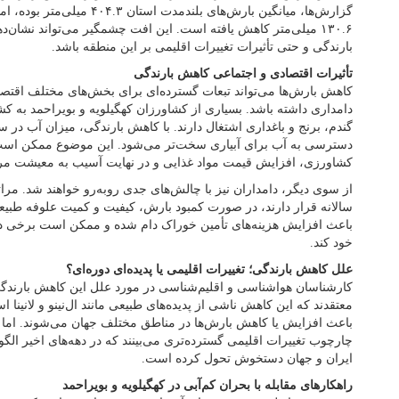
گزارش‌ها، میانگین بارش‌های بلندم
۱۳۰.۶ میلی‌متر کاهش یافته است. این افت چشمگیر می‌تواند نشان‌د
بارندگی و حتی تأثیرات تغییرات اقلیمی بر این منطقه باشد.
تأثیرات اقتصادی و اجتماعی کاهش بارندگی
کاهش بارش‌ها می‌تواند تبعات گسترده‌ای برای بخش‌های مختلف اقتصا
دامداری داشته باشد. بسیاری از کشاورزان کهگیلویه و بویراحمد به ک
گندم، برنج و باغداری اشتغال دارند. با کاهش بارندگی، میزان آب در 
دسترسی به آب برای آبیاری سخت‌تر می‌شود. این موضوع ممکن است
کشاورزی، افزایش قیمت مواد غذایی و در نهایت آسیب به معیشت مر
از سوی دیگر، دامداران نیز با چالش‌های جدی روبه‌رو خواهند شد. مرات
سالانه قرار دارند، در صورت کمبود بارش، کیفیت و کمیت علوفه طبیع
باعث افزایش هزینه‌های تأمین خوراک دام شده و ممکن است برخی دا
خود کند.
علل کاهش بارندگی؛ تغییرات اقلیمی یا پدیده‌ای دوره‌ای؟
کارشناسان هواشناسی و اقلیم‌شناسی در مورد علل این کاهش بارندگی
معتقدند که این کاهش ناشی از پدیده‌های طبیعی مانند ال‌نینو و لانین
باعث افزایش یا کاهش بارش‌ها در مناطق مختلف جهان می‌شوند. اما گ
چارچوب تغییرات اقلیمی گسترده‌تری می‌بینند که در دهه‌های اخیر الگو
ایران و جهان دستخوش تحول کرده است.
راهکارهای مقابله با بحران کم‌آبی در کهگیلویه و بویراحمد