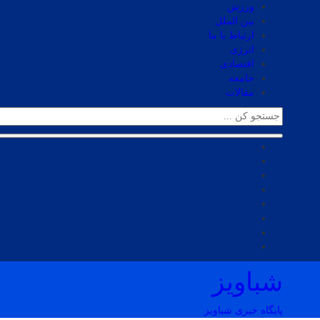
ورزش
بین الملل
ارتباط با ما
انرژی
اقتصادی
جامعه
مقالات
شباویز
پایگاه خبری شباویز