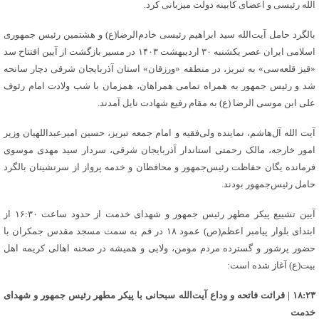
الله رئیسی و اعضای کابینه دولت میزبانی کرد.
بالگرد حامل آیت‌الله سید ابراهیم رئیسی خادم‌الرضا(ع) و هشتمین رئیس جمهوری
اسلامی ایران عصر یکشنبه ۳۰ اردیبهشت ۱۴۰۳ در مسیر بازگشت از آیین افتتاح سد
«قیز قلعه‌سی» به تبریز، در منطقه «ورزقان» استان آذربایجان شرقی دچار سانحه
شد و رئیس جمهور به همراه تمامی همراهان، همزمان با شب ولادت امام رئوف
علی ابن موسی الرضا (ع) به مقام رفیع شهادت نایل آمدند.
آیت الله آل‌هاشم، نماینده ولی‌فقیه و امام جمعه تبریز، حسین امیرعبداللهیان وزیر
امور خارجه، مالک رحمتی استاندار آذربایجان شرقی، سردار سید مهدی موسوی
فرمانده یگان حفاظت رئیس‌جمهور و محافظان و خدمه پرواز از سرنشینان بالگرد
حامل رئیس‌جمهور بودند.
آیین تشییع پیکر مطهر رئیس جمهور و شهدای خدمت از حدود ساعت ۱۶:۳۰ از
ابتدای بلوار پیامبر اعظم(ص) عمود ۱۸ در قم به سمت مسجد مقدس جمکران با
حضور پرشور و گسترده مردم مومن، ولایی و همیشه در صحنه اهالی کریمه اهل
بیت(ع) آغاز شده است:
۱۸:۲۳ | قرائت فاتحه و وداع آیت‌الله سبحانی با پیکر مطهر رئیس جمهور و شهدای
خدمت