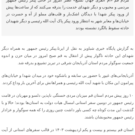
مردم قم «ام القری جهان تشیع» عصر امروز در حالی پیکر رئیس جمهور
مردمی و محبوب و دیگر شهدای خدمت را بدرقه می‌کنند که از ساعت‌ها پیش
از ورود پیکر شهدا با دیدگان اشک‌بار و قلب‌های مملو از آه و حسرت در
خیابان‌ها و معابر شهر به انتظار ورود پیکر پاک آیت الله رئیسی و دیگر شهیدان
حادثه سقوط بالگرد نشسته بودند
به گزارش پایگاه خبری شباویز به نقل از ایرنا،پیکر رئیس جمهور به همراه دیگر
شهدای این حادثه ناگوار پیش از انتقال به قم صبح امروز در میان حزن و اندوه
جمعیت سوگوار مردم استان آذربایجان شرقی در تبریز تشییع و بدرقه شد.
آذربایجانی‌های غیور با حضور بی سابقه و باشکوه خود در میدان شهدا و خیابان‌های
پیرامون این مکان با شهید آیت الله رئیسی و همراهانش برای آخرین بار وداع کردند.
۱۰ روز پیش مردم استان قم میزبان مردی خستگی ناپذیر، دلسو و مهربان در قامت
رئیس جمهور در دومین سفر استانی امسال هیات دولت به استان‌ها بودند؛ حالا و با
گذشت این مدت کوتاه چه کسی باور داشت چنین روزی را که همه سوگوار و عزادار
رئیس جمهور محبوبشان باشند.
استان قم بیستم و بیست و یکم اردیبهشت ۱۴۰۳ در قالب سفرهای استانی از آیت