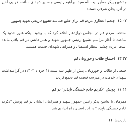
و تشییع پیکر مطهر آیت‌الله سید ابراهیم رئیسی و سایر شهدای سانحه هوایی اخیر
در آذربایجان شرقی هستند.
۱۵:۰۲ | چشم انتظاری مردم قم برای خلق حماسه تشییع تاریخی شهید جمهور
منتخب مردم قم در مجلس دوازدهم اعلام کرد که با وجود اینکه هنوز حدود یک
ساعت تا آغاز مراسم تشییع رئیس جمهور شهید و همراهانش در قم باقی مانده
است، مردم چشم انتظار استقبال و همراهی شهدای خدمت هستند.
۱۳:۳۷ | اجتماع طلاب و حوزویان قم
جمعی از طلاب و حوزویان، پیش از ظهر سه شنبه (۱ خرداد ۱۴۰۳) در گرامیداشت
شهدای خدمت در مدرسه فیضیه قم تجمع کردند
۱۱:۴۴ |
پویش “تکریم خادم خستگی ناپذیر” در قم
همزمان با تشییع پیکر رئیس جمهور شهید و همراهان ایشان در قم پویش “تکریم
خادم خستگی ناپذیر” در این استان راه اندازی شد
بازدیدها: 11