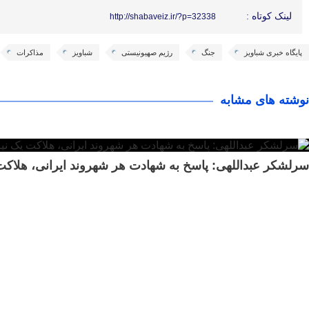
لینک کوتاه :
http://shabaveiz.ir/?p=32338
پایگاه خبری شباویز
جنگ
رژیم صهیونیستی
شباویز
مذاکرات
نوشته های مشابه
سرلشکر عبداللهی: پاسخ به شهادت هر شهروند ایرانی، هلاک