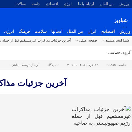
ورزش
بین الملل
ارتباط با ما
انرژی
اقتصادی
جامعه
مقالات
شباویز
پایگاه خبری شباویز
ورزش
اقتصادی
ایران
بین الملل
استانها
سلامت
فرهنگ
انرژی
شما اینجا هستید »
صفحه اصلی »
آخرین جزئیات مذاکرات غیرمستقیم قبل از حمله ر
گروه :
سیاسی
شناسه :
32338
۲۴ خرداد ۱۴۰۵ - ۲۰:۵۶
۰
دیدگاه
ارسال توسط :
پناهی
آخرین جزئیات مذاک