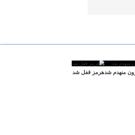
زون منهدم شد
هرمز قفل شد