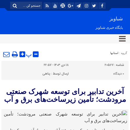
شباویز
پایگاه خبری شباویز
پ
گروه :
استانها
شناسه :
20567
۱۸ دی ۱۴۰۳ - ۲۲:۵۷
۰
دیدگاه
ارسال توسط :
پناهی
آخرین تدابیر برای توسعه شهرک صنعتی
مرودشت؛ تأمین زیرساخت‌های برق و آب